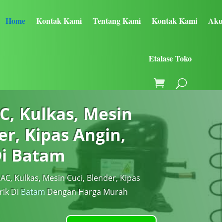
Home
Kontak Kami
Tentang Kami
Kontak Kami
Aku
Etalase Toko
C, Kulkas, Mesin
er, Kipas Angin,
Di Batam
AC, Kulkas, Mesin Cuci, Blender, Kipas
rik Di
Batam
Dengan Harga Murah