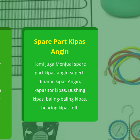
Spare Part Kipas
Angin
n
Kami juga Menjual spare
part kipas angin seperti
dinamo kipas Angin,
B
kapasitor kipas, Bushing
r
kipas, baling-baling kipas,
bearing kipas, dll.