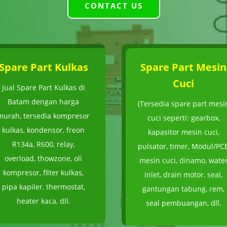
CONTACT US
Spare Part Kulkas
Spare Part Mesin
Cuci
Jual Spare Part Kulkas di
Batam dengan harga
(Tersedia spare part mesi
murah, tersedia kompresor
cuci seperti: gearbox,
kulkas, kondensor, freon
kapasitor mesin cuci,
R134a, R600, relay,
pulsator, timer, Modul/PC
overload, thowzone, oli
mesin cuci, dinamo, wate
kompresor, filter kulkas,
inlet, drain motor, seal,
pipa kapiler, thermostat,
gantungan tabung, rem,
heater kaca, dll.
seal pembuangan, dll.