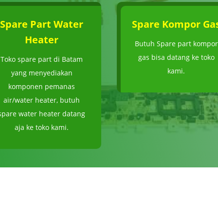
Spare Part Water
Spare Kompor Ga
Heater
Butuh Spare part kompor
gas bisa datang ke toko
Toko spare part di Batam
kami.
yang menyediakan
komponen pemanas
air/water heater, butuh
spare water heater datang
aja ke toko kami.